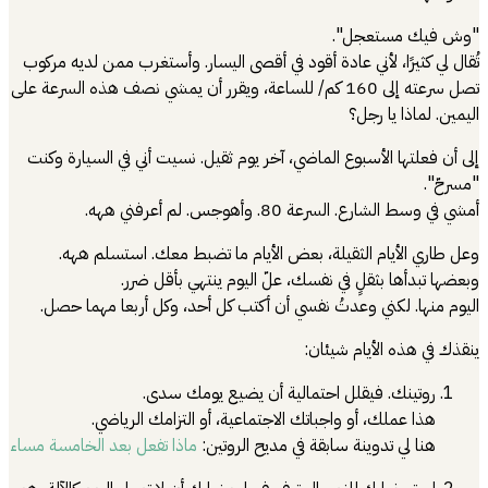
"وش فيك مستعجل".
تُقال لي كثيرًا، لأني عادة أقود في أقصى اليسار. وأستغرب ممن لديه مركوب
تصل سرعته إلى 160 كم/ للساعة، ويقرر أن يمشي نصف هذه السرعة على
اليمين. لماذا يا رجل؟
إلى أن فعلتها الأسبوع الماضي، آخر يوم ثقيل. نسيت أني في السيارة وكنت
"مسرحّ".
أمشي في وسط الشارع. السرعة 80. وأهوجس. لم أعرفني ههه.
وعل طاري الأيام الثقيلة، بعض الأيام ما تضبط معك. استسلم ههه.
وبعضها تبدأها بثقلٍ في نفسك، علّ اليوم ينتهي بأقل ضرر.
اليوم منها. لكني وعدتُ نفسي أن أكتب كل أحد، وكل أربعا مهما حصل.
ينقذك في هذه الأيام شيئان:
روتينك. فيقلل احتمالية أن يضيع يومك سدى.
هذا عملك، أو واجباتك الاجتماعية، أو التزامك الرياضي.
هنا لي تدوينة سابقة في مديح الروتين:
ماذا تفعل بعد الخامسة مساء