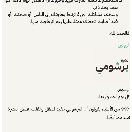
استحضارك للنعم المترف فيها. وخيارك أن لا تعمل اليوم كالآلة، هو
نعمة بحد ذاتها.
وسخف مشاكلك التي لا ترتبط بحاجتك إلى الناس، أو صحتك، أو
فقد أحبابك. تجعلك ممتنًا عليها رغم انزعاجك منها.
فالحمد لله.
الروتين
برشومي
كل يوم أحد وأربعاء
99٪ من الأطباء يقولون أن البرشومي مفيد للعقل والقلب. فلعل النشرة
تفيدهما أيضًا.